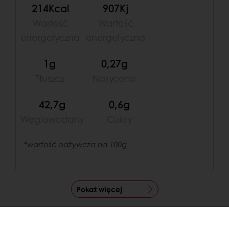
214Kcal
907Kj
Wartość
Wartość
energetyczna
energetyczna
1g
0,27g
Tłuszcz
Nasycone
42,7g
0,6g
Węglowodany
Cukry
*wartość odżywcza na 100g
Pokaż więcej