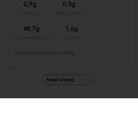
0,9g
0,3g
Tłuszcz
Nasycone
48,7g
1,6g
Węglowodany
Cukry
*wartość odżywcza w 100g
Pokaż więcej
SPRAWDŹ
PODOBNE RECEPTURY