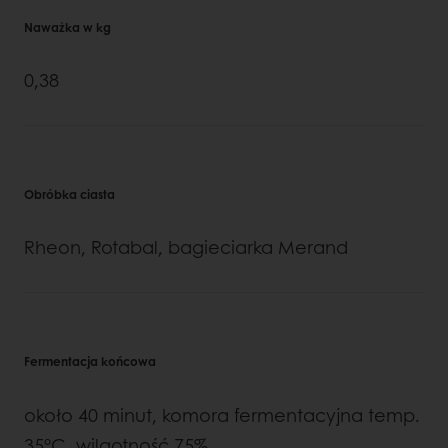
Naważka w kg
0,38
Obróbka ciasta
Rheon, Rotabal, bagieciarka Merand
Fermentacja końcowa
około 40 minut, komora fermentacyjna temp.
35°C, wilgotność 75%