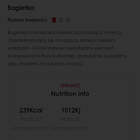
Bagietka
Poziom trudności
:
Bagietka to klasyczny wypiek pochodzący z Francji,
charakteryzujący się chrupiącą skórką i miękkim
wnętrzem. Od lat stanowi nieodłączny element
europejskiej kultury kulinarnej, szczególnie popularny
jako dodatek do śniadań i kolacji.
SPRAWDŹ
Nutrition info
239Kcal
1012Kj
Wartość
Wartość
energetyczna
energetyczna