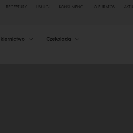
RECEPTURY
USŁUGI
KONSUMENCI
O PURATOS
AKT
kiernictwo
Czekolada