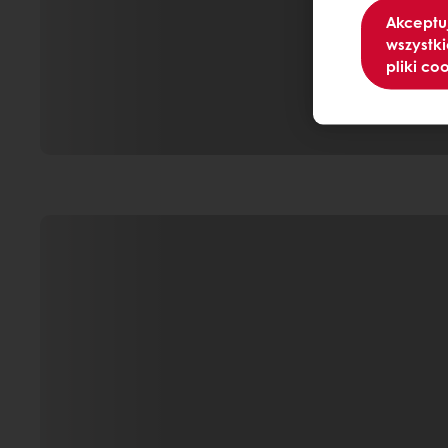
Akceptu
wszystki
pliki co