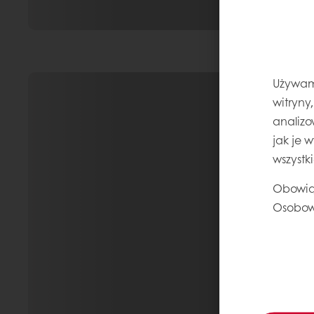
Używamy
witryny
analizo
jak je 
wszystk
Obowią
Osobow