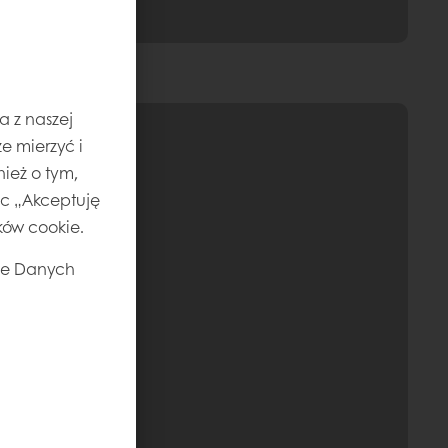
a z naszej
e mierzyć i
ież o tym,
jąc „Akceptuję
ików cookie.
ie Danych