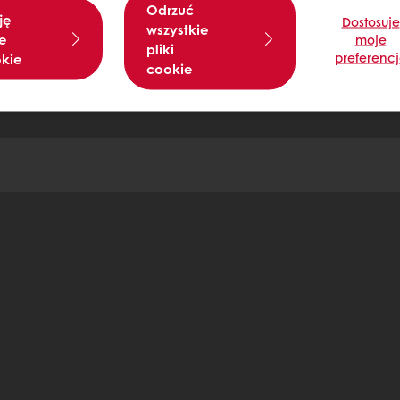
Odrzuć
ję
Dostosuje
wszystkie
e
moje
pliki
preferenc
okie
cookie