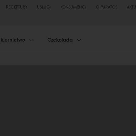
RECEPTURY
USŁUGI
KONSUMENCI
O PURATOS
AKT
kiernictwo
Czekolada