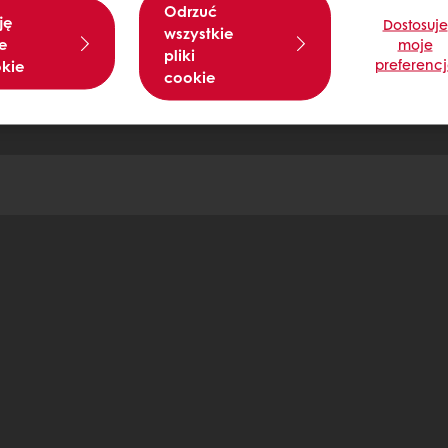
Odrzuć
ję
Dostosuje
wszystkie
e
moje
pliki
preferenc
okie
cookie