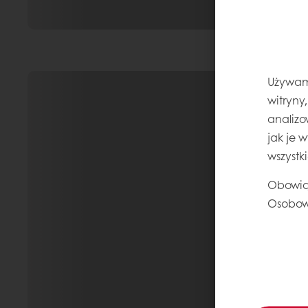
Używamy
witryny
analizo
jak je 
wszystk
Obowią
Osobow