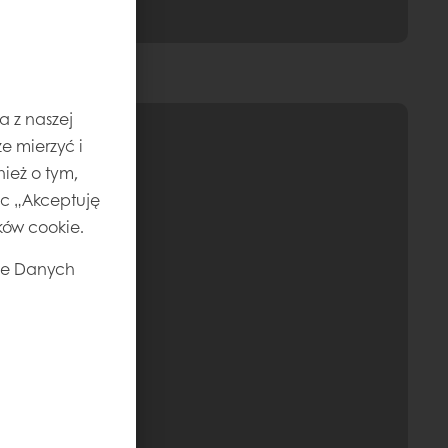
a z naszej
e mierzyć i
ież o tym,
jąc „Akceptuję
ików cookie.
ie Danych