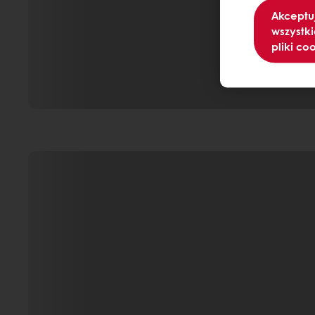
Akceptu
wszystki
pliki co