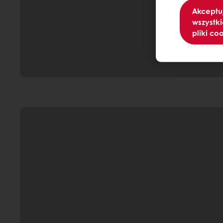
Akceptu
wszystki
pliki co