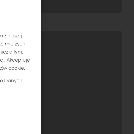
a z naszej
e mierzyć i
ież o tym,
jąc „Akceptuję
ików cookie.
ie Danych