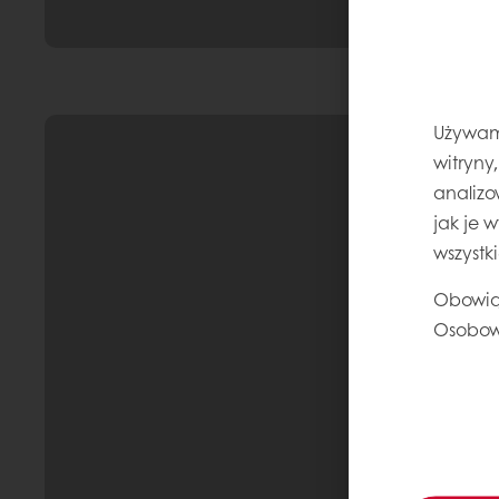
Używamy
witryny
analizo
jak je 
wszystk
Obowią
Osobow