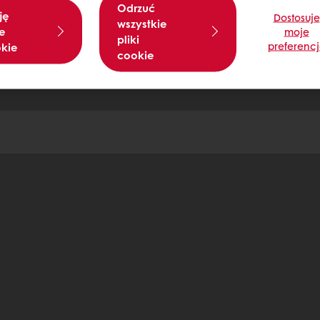
Odrzuć
ję
Dostosuje
wszystkie
e
moje
pliki
preferenc
okie
cookie