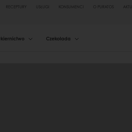
RECEPTURY
USŁUGI
KONSUMENCI
O PURATOS
AKT
kiernictwo
Czekolada