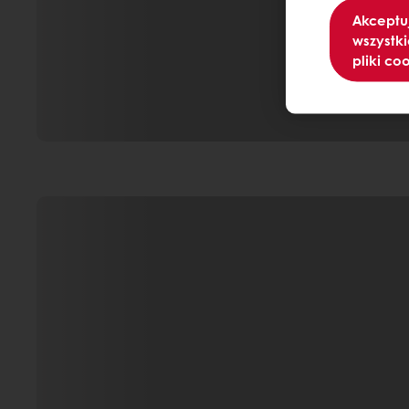
Akceptu
wszystki
pliki co