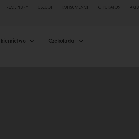
RECEPTURY
USŁUGI
KONSUMENCI
O PURATOS
AKT
kiernictwo
Czekolada