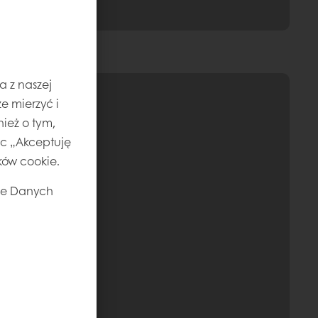
a z naszej
e mierzyć i
ież o tym,
jąc „Akceptuję
ików cookie.
ie Danych