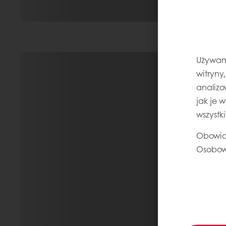
Używamy
witryny
analizo
jak je 
wszystk
Obowią
Osobow