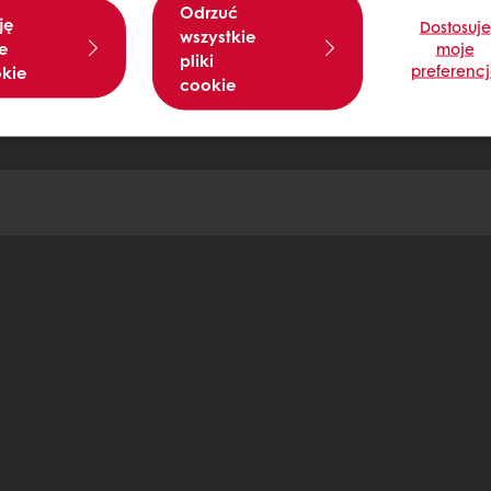
Odrzuć
ję
Dostosuje
wszystkie
e
moje
pliki
preferenc
okie
cookie