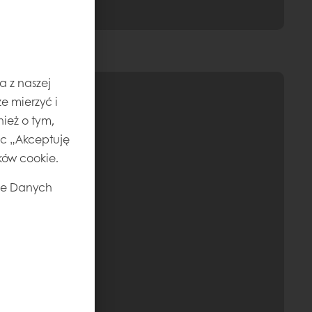
a z naszej
e mierzyć i
ież o tym,
jąc „Akceptuję
ików cookie.
ie Danych