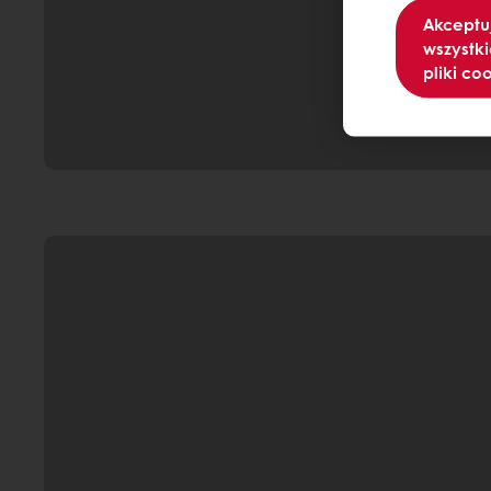
Akceptu
wszystki
pliki co