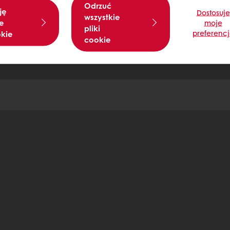
Odrzuć
ję
Dostosuje
wszystkie
e
moje
pliki
preferenc
okie
cookie