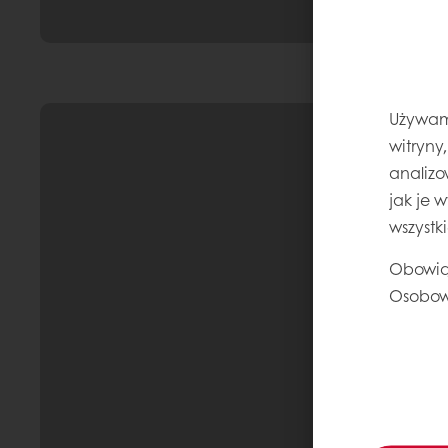
Używamy
witryny
analizo
jak je 
wszystk
Obowią
Osobow