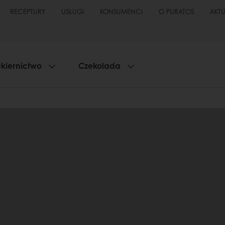
RECEPTURY
USŁUGI
KONSUMENCI
O PURATOS
AKT
kiernictwo
Czekolada