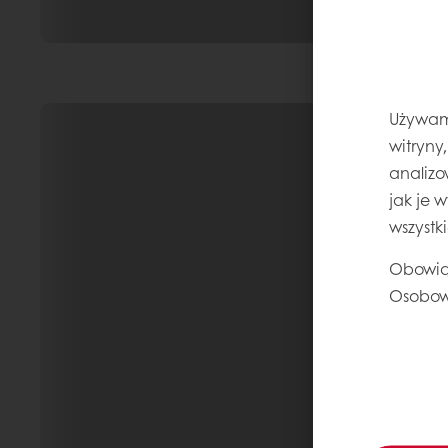
Używamy
witryny
analizo
jak je 
wszystk
Obowią
Osobow