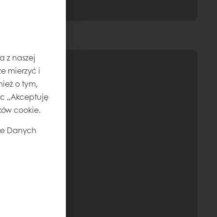
a z naszej
e mierzyć i
ież o tym,
jąc „Akceptuję
ików cookie.
ie Danych