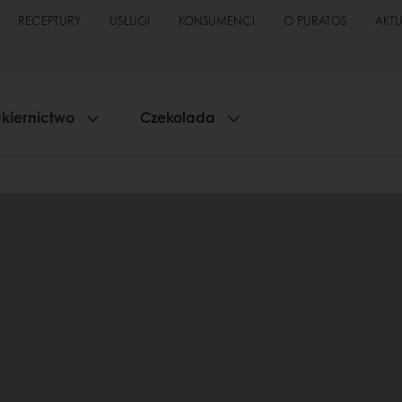
RECEPTURY
USŁUGI
KONSUMENCI
O PURATOS
AKT
kiernictwo
Czekolada