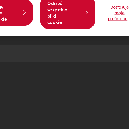
Odrzuć
ję
Dostosuje
wszystkie
e
moje
pliki
preferenc
okie
cookie