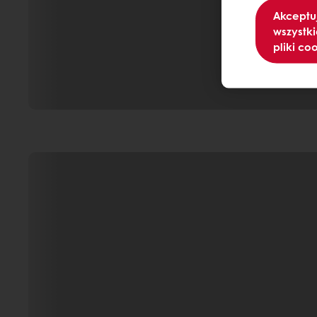
Akceptu
wszystki
pliki co