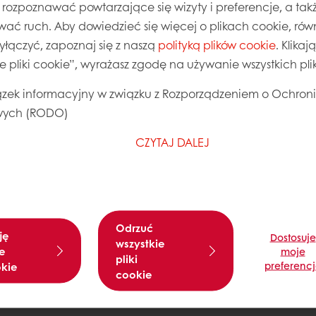
, rozpoznawać powtarzające się wizyty i preferencje, a takż
wać ruch. Aby dowiedzieć się więcej o plikach cookie, równ
wyłączyć, zapoznaj się z naszą
polityką plików cookie
. Klika
ie pliki cookie”, wyrażasz zgodę na używanie wszystkich pl
Odezwij się
rywatności RODO
zek informacyjny w związku z Rozporządzeniem o Ochron
ych (RODO)
unki współpracy
CZYTAJ DALEJ
Odrzuć
ję
Dostosuje
wszystkie
e
moje
pliki
preferenc
okie
cookie