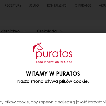
RECEPTURY
USŁUGI
KONSUMENCI
O PURATOS
AKT
kiernictwo
Czekolada
ESZ DODAĆ KOMENTARZ
zanych z Twoim zamówieniem (na przykład: nie może
WITAMY W PURATOS
rza
kontaktowego.
Nasza strona używa plików cookie.
zez Mój Puratos
Dostęp do dokumentów w formie elekt
 plików cookie, aby zapewnić najlepszą jakość korzystani