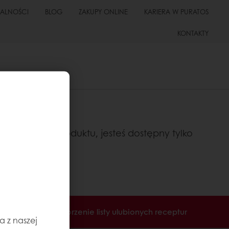
UALNOŚCI
BLOG
ZAKUPY ONLINE
KARIERA W PURATOS
KONTAKTY
sz znaleźć produktu, jesteś dostępny tylko
ronicznej
Tworzenie listy ulubionych receptur
a z naszej