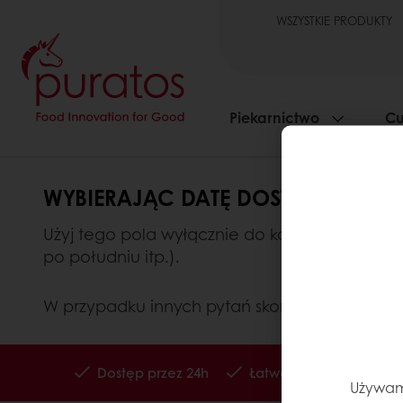
WSZYSTKIE PRODUKTY
Piekarnictwo
Cu
WYBIERAJĄC DATĘ DOSTAWY, MOŻ
Użyj tego pola wyłącznie do komentarzy zwią
po południu itp.).
W przypadku innych pytań skorzystaj z
formula
Dostęp przez 24h
Łatwe zamawianie popr
Używamy