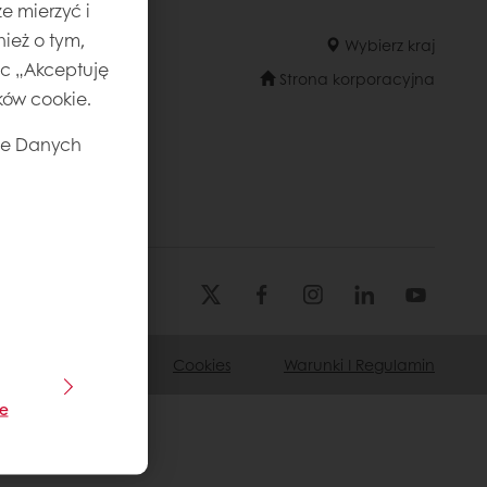
e mierzyć i
ież o tym,
Wybierz kraj
jąc „Akceptuję
Strona korporacyjna
ików cookie.
ie Danych
Privacy
Cookies
Warunki I Regulamin
je