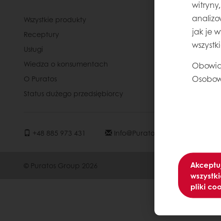
witryny
analizo
Wszystkie produkty
Kontakty
jak je 
Receptury
Kariera
wszystk
Usługi
Speak Up - 
Wiedza o konsumentach
Polityka p
Obowią
Osobow
O Puratos
Ogólne war
Status dużego przedsiębiorcy
+48 885 973 431
Info@puratos.pl
Akceptu
© Puratos Group 2026
wszystki
pliki co