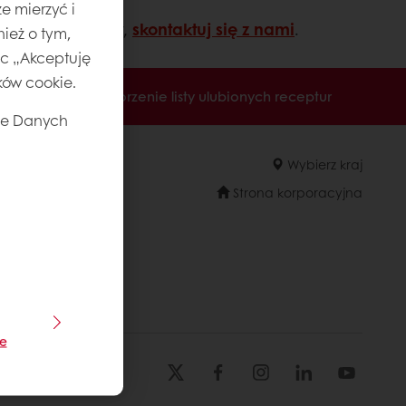
e mierzyć i
owych produktów,
skontaktuj się z nami
.
ież o tym,
jąc „Akceptuję
ików cookie.
ronicznej
Tworzenie listy ulubionych receptur
ie Danych
Wybierz kraj
Strona korporacyjna
je