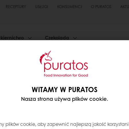
RECEPTURY
USŁUGI
KONSUMENCI
O PURATOS
AKT
kiernictwo
Czekolada
YPURATOS, ALE NIE WIDZĘ MOICH STA
r klienta):
WITAMY W PURATOS
ać ponownie na swoje konto.
Nasza strona używa plików cookie.
bok przycisku "Mój Puratos" w prawym górnym rogu, a
guj się”.
 plików cookie, aby zapewnić najlepszą jakość korzystani