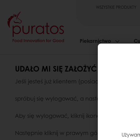
WSZYSTKIE PRODUKTY
Piekarnictwo
Cu
UDAŁO MI SIĘ ZAŁOŻYĆ KONTO M
Jeśli jesteś już klientem (posiadasz ważny nume
spróbuj się wylogować, a następnie zalogow
Aby się wylogować, kliknij ikonę człowieka o
Następnie kliknij w prawym górnym rogu „Zalo
Używamy