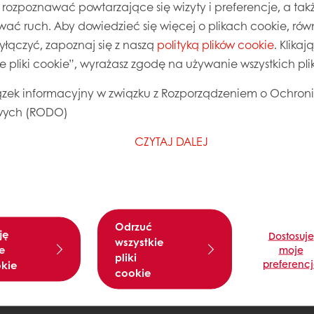
, rozpoznawać powtarzające się wizyty i preferencje, a takż
wać ponownie, a nadal nie widzisz swoich standard
wać ruch. Aby dowiedzieć się więcej o plikach cookie, równ
wyłączyć, zapoznaj się z naszą
polityką plików cookie
. Klika
ie pliki cookie”, wyrażasz zgodę na używanie wszystkich pl
zez Mój Puratos
Dostęp do dokumentów w formie elekt
zek informacyjny w związku z Rozporządzeniem o Ochron
ych (RODO)
CZYTAJ DALEJ
Odezwij się
rywatności RODO
unki współpracy
Odrzuć
ję
Dostosuje
wszystkie
e
moje
pliki
preferenc
okie
cookie