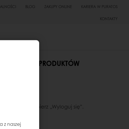
UALNOŚCI
BLOG
ZAKUPY ONLINE
KARIERA W PURATOS
KONTAKTY
NDARDOWYCH PRODUKTÓW
 następnie wybierz „Wyloguj się”.
a z naszej