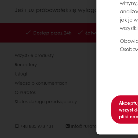
witryny
Jeśli już próbowałeś się wylogować i zalogo
analizo
jak je 
wszystk
Dostęp przez 24h
Łatwe zamawianie popr
Obowią
Osobow
Wszystkie produkty
Kontakty
Receptury
Kariera
Usługi
Speak Up - 
Wiedza o konsumentach
Polityka p
O Puratos
Ogólne war
Status dużego przedsiębiorcy
Akceptu
wszystki
pliki co
+48 885 973 431
Info@puratos.pl