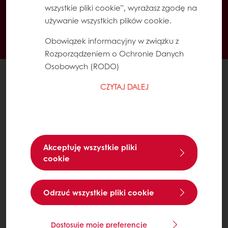
wszystkie pliki cookie”, wyrażasz zgodę na
Łatwe zamawianie poprzez Mój Puratos
używanie wszystkich plików cookie.
Dostęp do dokumentów w formie elektronicznej
Obowiązek informacyjny w związku z
Tworzenie listy ulubionych receptur
Rozporządzeniem o Ochronie Danych
Osobowych (RODO)
Wszystkie produkty
CZYTAJ DALEJ
Receptury
Usługi
Wiedza o konsumentach
O Puratos
Akceptuję wszystkie pliki
Status dużego przedsiębiorcy
cookie
Kontakty
Odrzuć wszystkie pliki cookie
Kariera
Speak Up - Odezwij się
Polityka prywatności RODO
Dostosuje moje preferencje