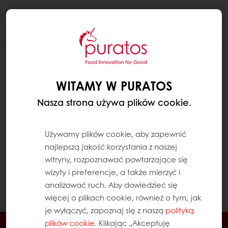
Togg
navi
JAK ZNALEŹĆ KARTĘ TECHNICZNĄ
PRODUKTU?
WITAMY W PURATOS
Aby zobaczyć informacje techniczne
Nasza strona używa plików cookie.
dotyczące produktów, musisz się najpierw
zalogować.
Używamy plików cookie, aby zapewnić
najlepszą jakość korzystania z naszej
Następnie przejdź do strony wybranego
witryny, rozpoznawać powtarzające się
produktu i kliknij zakładkę „Pliki do pobrania”
wizyty i preferencje, a także mierzyć i
znajdującą się pod zdjęciami produktu, aby
analizować ruch. Aby dowiedzieć się
pobrać i wyświetlić kartę techniczną.
więcej o plikach cookie, również o tym, jak
je wyłączyć, zapoznaj się z naszą
polityką
plików cookie
. Klikając „Akceptuję
Dostęp przez 24h