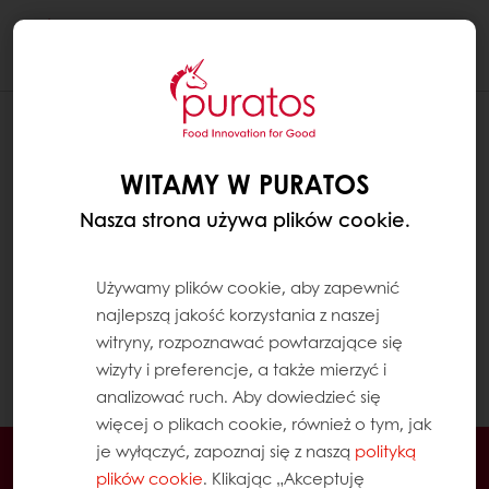
Togg
navi
WYSZUKIWANIE PRODUKTU, KTÓREGO
ZWYKLE NIE KUPUJESZ
WITAMY W PURATOS
1. W menu MyPuratos (menu boczne na
Nasza strona używa plików cookie.
komputerze lub rzowijane menu główne na
telefonie lub tablecie), kliknij w sekcji
Używamy plików cookie, aby zapewnić
PRODUKTY „Katalog produktów”.
najlepszą jakość korzystania z naszej
witryny, rozpoznawać powtarzające się
2. Możesz skorzystać z paska wyszukiwania lub
wizyty i preferencje, a także mierzyć i
filtrów, aby znaleźć swój produkt.
analizować ruch. Aby dowiedzieć się
więcej o plikach cookie, również o tym, jak
je wyłączyć, zapoznaj się z naszą
polityką
Dostęp przez 24h
plików cookie
. Klikając „Akceptuję