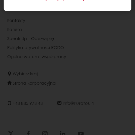
Status dużego przedsiębiorcy
Kontakty
Kariera
Speak Up - Odezwij się
Polityka prywatności RODO
Ogólne warunki współpracy
Wybierz kraj
Strona korporacyjna
+48 885 973 431
Info@puratos.pl