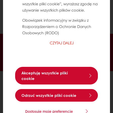
wszystkie pliki cookie”, wyrażasz zgodę na
Kliknij tutaj, aby pobrać
Firefox
.
używanie wszystkich plików cookie.
Obowiązek informacyjny w związku z
Kliknij tutaj, aby pobrać
Safari
.
Rozporządzeniem o Ochronie Danych
Osobowych (RODO)
Dostęp przez 24h
CZYTAJ DALEJ
Łatwe zamawianie poprzez Mój Puratos
Dostęp do dokumentów w formie elektronicznej
Tworzenie listy ulubionych receptur
Akceptuję wszystkie pliki
cookie
Wszystkie produkty
Receptury
Usługi
Odrzuć wszystkie pliki cookie
Wiedza o konsumentach
O Puratos
Dostosuje moje preferencje