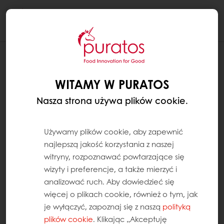
Togg
navi
CZY MYPURATOS DZIAŁA NA
WSZYSTKICH PRZEGLĄDARKACH
WITAMY W PURATOS
INTERNETOWYCH?
Nasza strona używa plików cookie.
Aby zapewnić sobie optymalne
doświadczenie podczas korzystania z
Używamy plików cookie, aby zapewnić
MyPuratos, zalecamy nie używać
najlepszą jakość korzystania z naszej
przeglądarki Internet Explorer.
witryny, rozpoznawać powtarzające się
wizyty i preferencje, a także mierzyć i
Zamiast niej polecamy korzystanie z innych
analizować ruch. Aby dowiedzieć się
przeglądarek, takich jak:
więcej o plikach cookie, również o tym, jak
je wyłączyć, zapoznaj się z naszą
polityką
Kliknij tutaj, aby pobrać
Google Chrome
.
plików cookie
. Klikając „Akceptuję