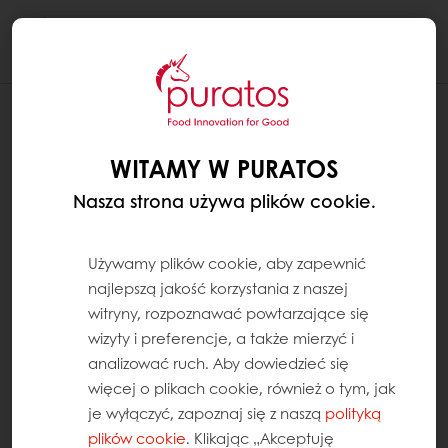
Togg
navi
JAK DODAĆ SKRÓT DO MYPURATOS NA
EKRANIE GŁÓWNYM TELEFONU Z
WITAMY W PURATOS
ANDROIDEM
Nasza strona używa plików cookie.
Na Androidzie:
Używamy plików cookie, aby zapewnić
Otwórz stronę MyPuratos w przeglądarce
najlepszą jakość korzystania z naszej
internetowej (np. Chrome).
witryny, rozpoznawać powtarzające się
wizyty i preferencje, a także mierzyć i
Kliknij trzy kropki w prawym górnym rogu
analizować ruch. Aby dowiedzieć się
ekranu.
więcej o plikach cookie, również o tym, jak
je wyłączyć, zapoznaj się z naszą
polityką
Wybierz opcję „Dodaj do ekranu głównego”.
plików cookie
. Klikając „Akceptuję