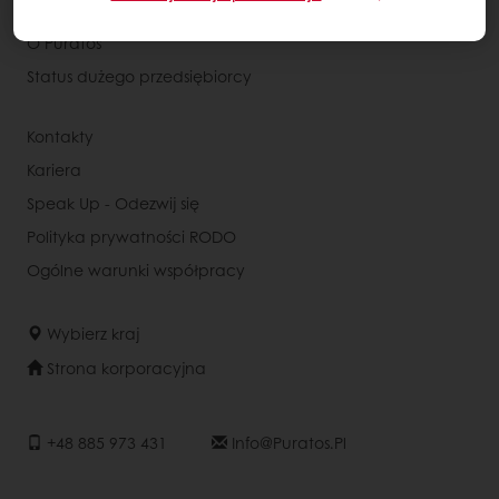
Wiedza o konsumentach
O Puratos
Status dużego przedsiębiorcy
Kontakty
Kariera
Speak Up - Odezwij się
Polityka prywatności RODO
Ogólne warunki współpracy
Wybierz kraj
Strona korporacyjna
+48 885 973 431
Info@puratos.pl