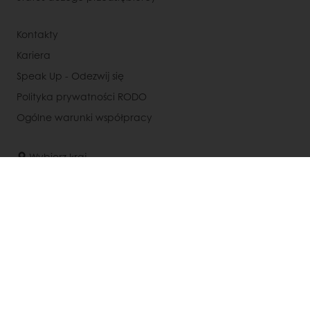
Kontakty
Kariera
Speak Up - Odezwij się
Polityka prywatności RODO
Ogólne warunki współpracy
Wybierz kraj
Strona korporacyjna
+48 885 973 431
Info@puratos.pl