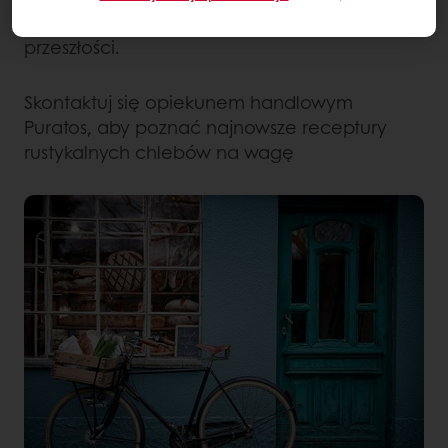
przepis na kulinarną podróż do smaków z
przeszłości.
Skontaktuj się opiekunem handlowym
Puratos, aby poznać najnowsze receptury
rustykalnych chlebów na wagę