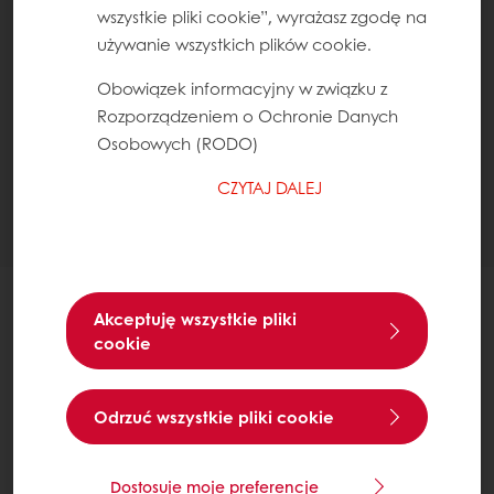
wszystkie pliki cookie”, wyrażasz zgodę na
używanie wszystkich plików cookie.
Obowiązek informacyjny w związku z
Rozporządzeniem o Ochronie Danych
Osobowych (RODO)
CZYTAJ DALEJ
PIECZYWO RUSTYKALNE to obecnie
Akceptuję wszystkie pliki
cookie
"najgorętszy" trend w piekarnictwie. Ma
otwarty mięsisty miękisz, grubą skórkę i
intensywny smak. A żaden z bochenków nie
Odrzuć wszystkie pliki cookie
wygląda tak samo!
Dostosuje moje preferencje
Rzemieślniczy wygląd, zakwas i ziarna to