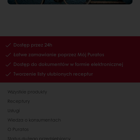
Dostęp przez 24h
Łatwe zamawianie poprzez Mój Puratos
Dostęp do dokumentów w formie elektronicznej
Tworzenie listy ulubionych receptur
Wszystkie produkty
Receptury
Usługi
Wiedza o konsumentach
O Puratos
Status dużego przedsiębiorcy