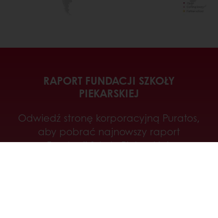
RAPORT FUNDACJI SZKOŁY
PIEKARSKIEJ
Odwiedź stronę korporacyjną Puratos,
aby pobrać najnowszy raport
Fundacji Szkoły Piekarskiej.
Przejdź do naszej firmowej strony
internetowej