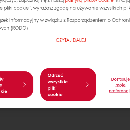
ie pliki cookie”, wyrażasz zgodę na używanie wszystkich pl
zek informacyjny w związku z Rozporządzeniem o Ochron
ych (RODO)
CZYTAJ DALEJ
Odrzuć
ję
Dostosuje
wszystkie
e
moje
pliki
preferenc
okie
cookie