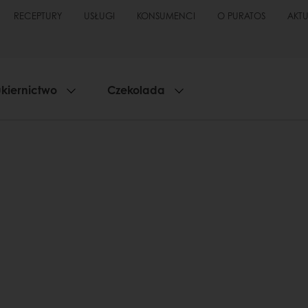
RECEPTURY
USŁUGI
KONSUMENCI
O PURATOS
AKT
kiernictwo
Czekolada