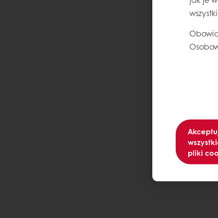
wszystk
Obowią
Osobow
Akceptu
wszystki
pliki co