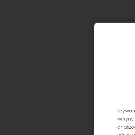
Używamy
witryny
analizo
jak je 