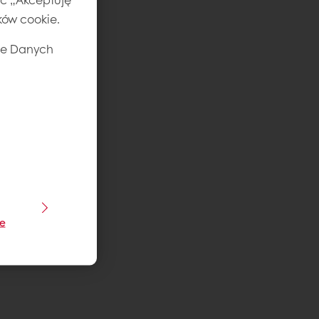
ików cookie.
ie Danych
je