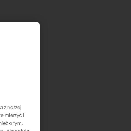
a z naszej
e mierzyć i
ież o tym,
jąc „Akceptuję